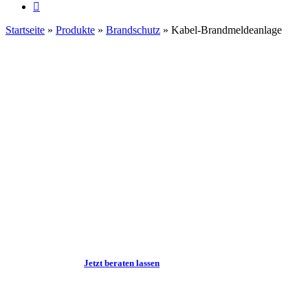
facebook
Startseite
»
Produkte
»
Brandschutz
»
Kabel-Brandmeldeanlage
J
e
t
z
t
b
e
r
a
t
e
n
l
a
s
s
e
n