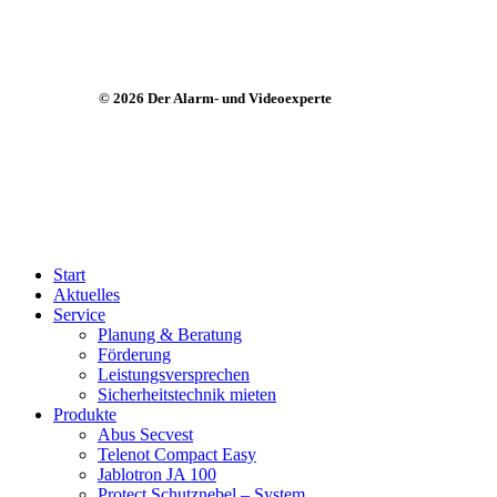
©
2026
Der Alarm- und Videoexperte
Close
Start
Menu
Aktuelles
Service
Planung & Beratung
Förderung
Leistungsversprechen
Sicherheitstechnik mieten
Produkte
Abus Secvest
Telenot Compact Easy
Jablotron JA 100
Protect Schutznebel – System