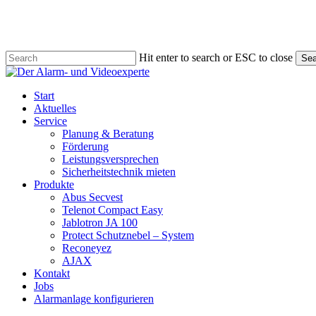
Skip
to
main
content
Hit enter to search or ESC to close
Sea
Close
Search
Menu
Start
Aktuelles
Service
Planung & Beratung
Förderung
Leistungsversprechen
Sicherheitstechnik mieten
Produkte
Abus Secvest
Telenot Compact Easy
Jablotron JA 100
Protect Schutznebel – System
Reconeyez
AJAX
Kontakt
Jobs
Alarmanlage konfigurieren