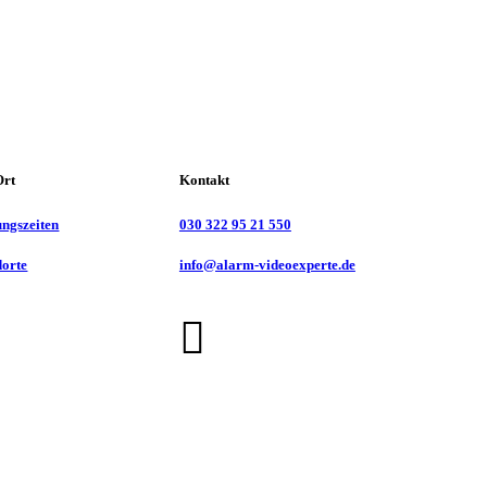
Ort
Kontakt
ungszeiten
030 322 95 21 550
dorte
info@alarm-videoexperte.de